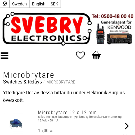
Sweden
English
SEK
Favorites
Basket
Microbrytare
Switches & Relays
MICROBRYTARE
Ytterligare fler av dessa hittar du under Elektronik Surplus
överskott.
Microbrytare 12 x 12 mm
Mikro-miniatyr, lätt Snap-in-typ: lämplig för direkt PCB-montering
12 Vdc - 50 mA
15,00
KR