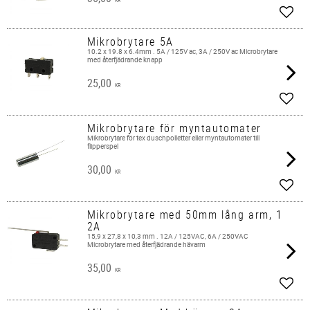
Add t
Mikrobrytare 5A
10.2 x 19.8 x 6.4mm . 5A / 125V ac, 3A / 250V ac Microbrytare
med återfjädrande knapp
25,00
KR
Add t
Mikrobrytare för myntautomater
Mikrobrytare för tex duschpolletter eller myntautomater till
flipperspel
30,00
KR
Add t
Mikrobrytare med 50mm lång arm, 1
2A
15,9 x 27,8 x 10,3 mm . 12A / 125VAC, 6A / 250VAC
Microbrytare med återfjädrande hävarm
35,00
KR
Add t