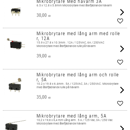
Mikrobrytare Med hävarm 3A
6.5 x 12.8 x 5.8mm Microbrytare med återfjädrande hävarm
30,00
KR
Add t
Mikrobrytare med lång arm med rolle
r, 12A
15.9 x 27.8 x 10.3mm . 12A / 125VAC, 6A / 250VAC
Microbrytare med återfjädrande rulle på hävarm
39,00
KR
Add t
Mikrobrytare med lång arm och rolle
r, 5A
10.2 x 19.8 x 6.4mm . 5A / 125VAC, 3A / 250VAC. Microbrytare
med återfjädrande rulle på hävarm
35,00
KR
Add t
Mikrobrytare med lång arm, 5A
10,2 x 19,8 x 6,4 mm Lång arm . 5 A / 125 Vac, 3A / 250 Vac
Microbrytare med återfjädrande hävarm