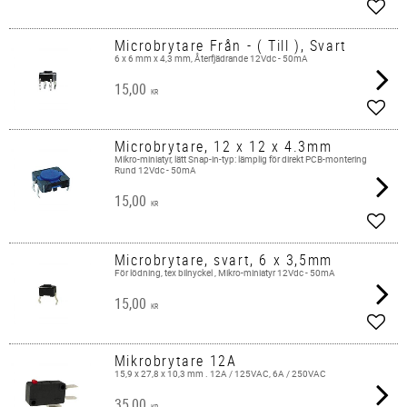
Add t
Microbrytare Från - ( Till ), Svart
6 x 6 mm x 4,3 mm, Återfjädrande 12Vdc - 50mA
15,00
KR
Add t
Microbrytare, 12 x 12 x 4.3mm
Mikro-miniatyr, lätt Snap-in-typ: lämplig för direkt PCB-montering
Rund 12Vdc - 50mA
15,00
KR
Add t
Microbrytare, svart, 6 x 3,5mm
För lödning, tex bilnyckel , Mikro-miniatyr 12Vdc - 50mA
15,00
KR
Add t
Mikrobrytare 12A
15,9 x 27,8 x 10,3 mm . 12A / 125VAC, 6A / 250VAC
35,00
KR