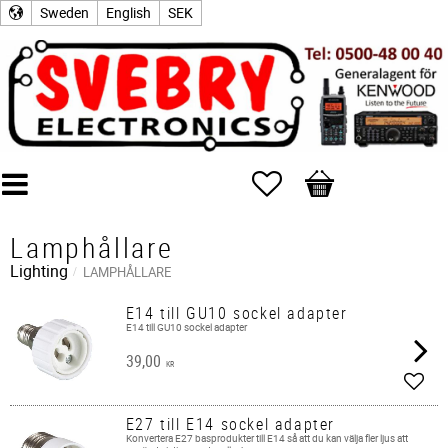
Sweden
English
SEK
Favorites
Basket
Lamphållare
Lighting
LAMPHÅLLARE
E14 till GU10 sockel adapter
E14 till GU10 sockel adapter
39,00
KR
Add t
E27 till E14 sockel adapter
Konvertera E27 basprodukter till E14 så att du kan välja fler ljus att