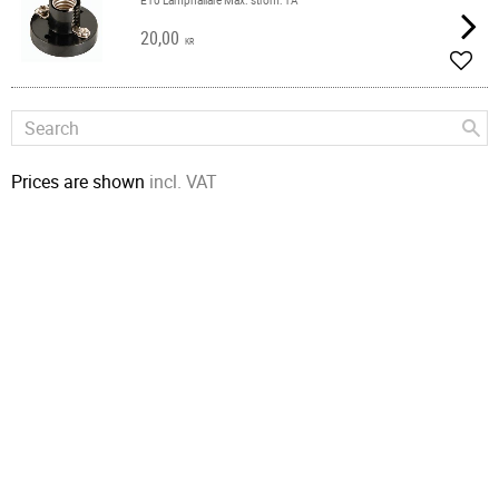
E10 Lamphållare Max. ström: 1A
20,00
KR
Add t
Prices are shown
incl. VAT