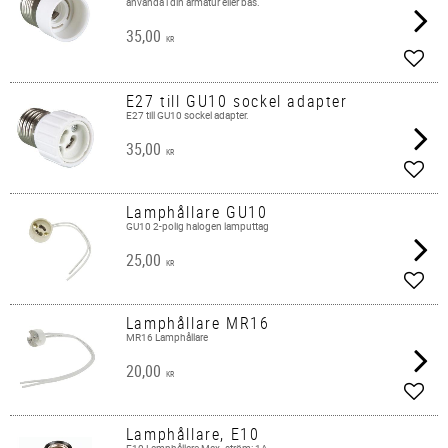
använda i din armatur eller bas.
35,00
KR
Add t
E27 till GU10 sockel adapter
E27 till GU10 sockel adapter.
35,00
KR
Add t
Lamphållare GU10
GU10 ​2-polig halogen lamputtag
25,00
KR
Add t
Lamphållare MR16
MR16 Lamphållare
20,00
KR
Add t
Lamphållare, E10