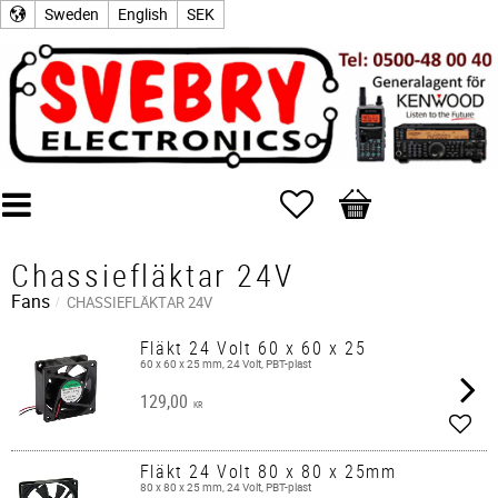
Sweden
English
SEK
Favorites
Basket
Chassiefläktar 24V
Fans
CHASSIEFLÄKTAR 24V
Fläkt 24 Volt 60 x 60 x 25
60 x 60 x 25 mm, 24 Volt, PBT-plast
129,00
KR
Add t
Fläkt 24 Volt 80 x 80 x 25mm
80 x 80 x 25 mm, 24 Volt, PBT-plast