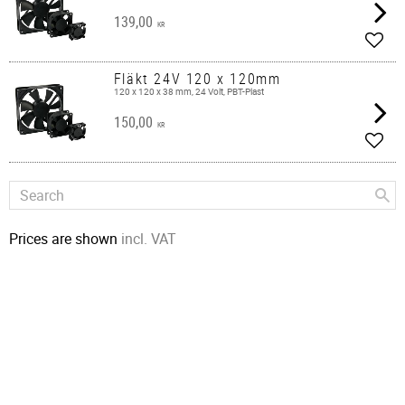
139,00
KR
Add t
Fläkt 24V 120 x 120mm
120 x 120 x 38 mm, 24 Volt, PBT-Plast
150,00
KR
Add t
Prices are shown
incl. VAT