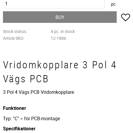
pc.
A
BUY
Stock status
4 pc. in stock
Article SKU
12-1886
Vridomkopplare 3 Pol 4
Vägs PCB
3 Pol 4 Vägs PCB Vridomkopplare.
Funktioner
Typ: "C" = för PCB-montage
Specifikationer