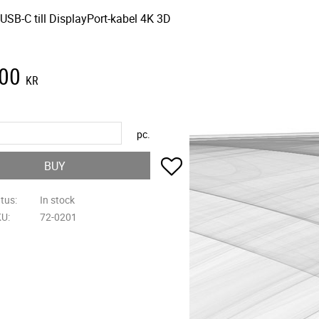
USB-C till DisplayPort-kabel 4K 3D
,00
KR
pc.
Add to favorites
BUY
atus
In stock
KU
72-0201