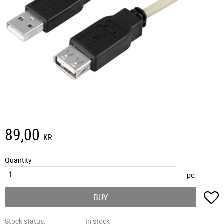
89,00
KR
Quantity
pc.
A
BUY
Stock status
In stock