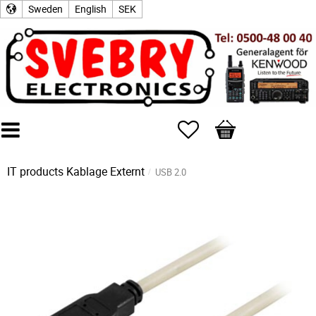
Sweden
English
SEK
Favorites
Basket
IT products
Kablage Externt
USB 2.0