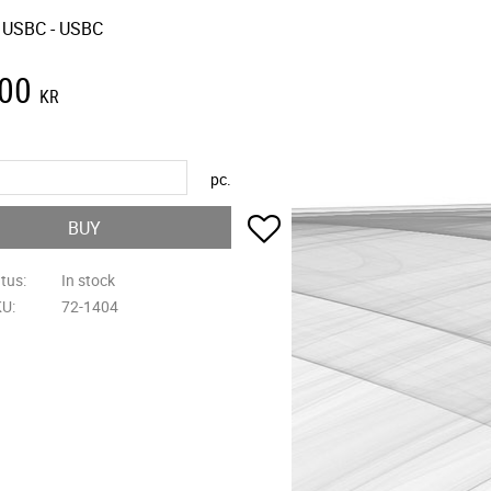
, USBC - USBC
,00
KR
pc.
Add to favorites
BUY
atus
In stock
KU
72-1404