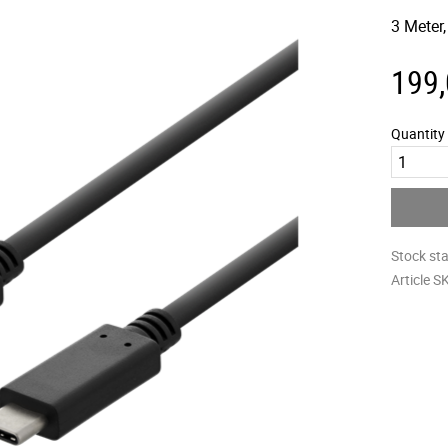
3 Meter
199
Quantity
Stock st
Article S