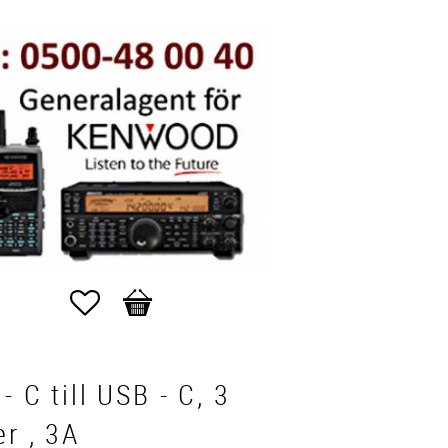
Favorites
Basket
- C till USB - C, 3
r , 3A