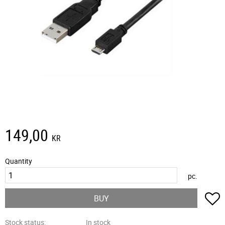
149,00
KR
Quantity
pc.
A
BUY
Stock status
In stock