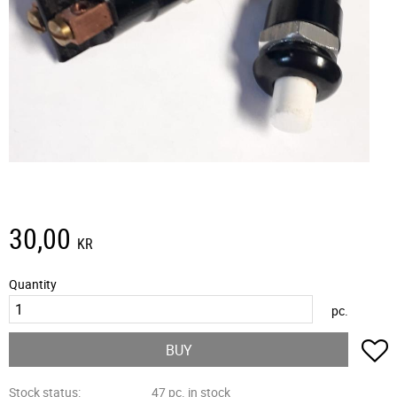
30,00
KR
Quantity
pc.
A
BUY
Stock status
47 pc. in stock