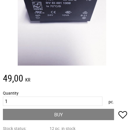
49,00
KR
Quantity
pc.
A
BUY
Stock status
12 pc. in stock