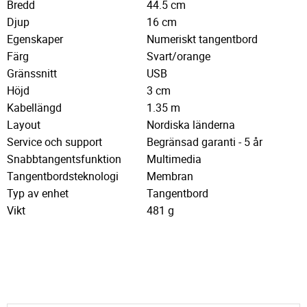
Bredd
44.5 cm
Djup
16 cm
Egenskaper
Numeriskt tangentbord
Färg
Svart/orange
Gränssnitt
USB
Höjd
3 cm
Kabellängd
1.35 m
Layout
Nordiska länderna
Service och support
Begränsad garanti - 5 år
Snabbtangentsfunktion
Multimedia
Tangentbordsteknologi
Membran
Typ av enhet
Tangentbord
Vikt
481 g