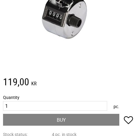
119,00
KR
Quantity
pc.
A
BUY
Stock status
4 pc. in stock