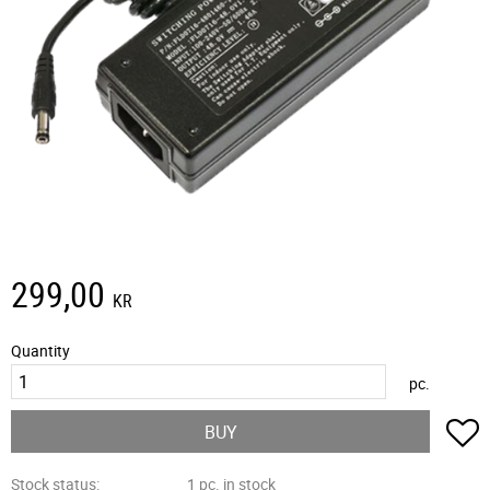
299,00
KR
Quantity
pc.
A
BUY
Stock status
1 pc. in stock