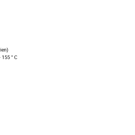
ien)
+ 155 ° C