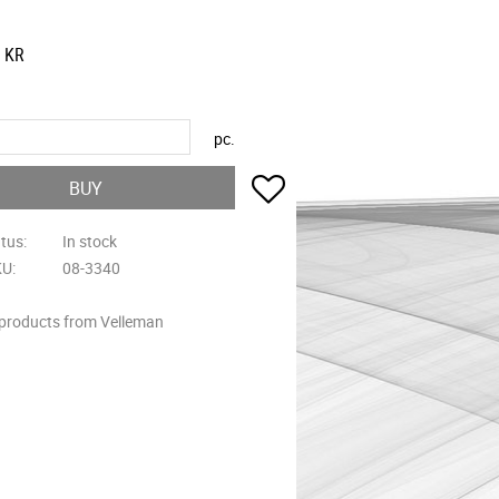
KR
pc.
Add to favorites
BUY
atus
In stock
KU
08-3340
 products from Velleman