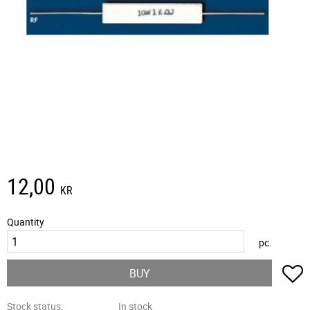
12,00
KR
Quantity
pc.
A
BUY
Stock status
In stock