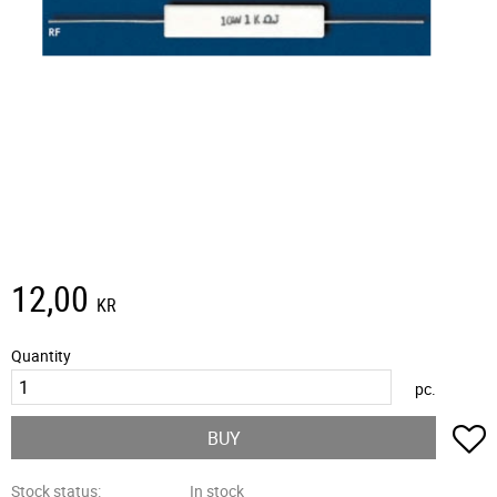
12,00
KR
Quantity
pc.
A
BUY
Stock status
In stock