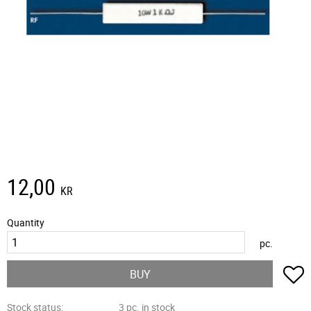
12,00
KR
Quantity
pc.
A
BUY
Stock status
3 pc. in stock