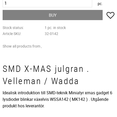
pc.
A
BUY
Stock status
1 pc. in stock
Article SKU
32-0142
Show all products from ,
SMD X-MAS julgran .
Velleman / Wadda
Idealisk introduktion till SMD-teknik Miniatyr xmas gadget 6
lysdioder blinkar växelvis WSSA142 ( MK142 ) . Utgående
produkt hos leverantör.