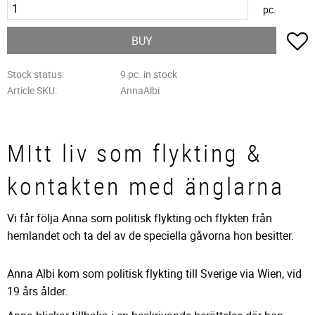
pc.
A
BUY
Stock status
9 pc. in stock
Article SKU
AnnaAlbi
MItt liv som flykting &
kontakten med änglarna
Vi får följa Anna som politisk flykting och flykten från
hemlandet och ta del av de speciella gåvorna hon besitter.
Anna Albi kom som politisk flykting till Sverige via Wien, vid
19 års ålder.