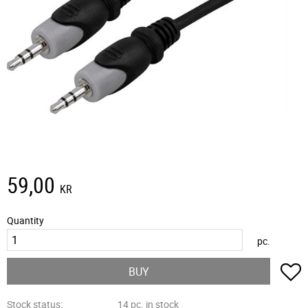
59,00
KR
Quantity
pc.
A
BUY
Stock status
14 pc. in stock