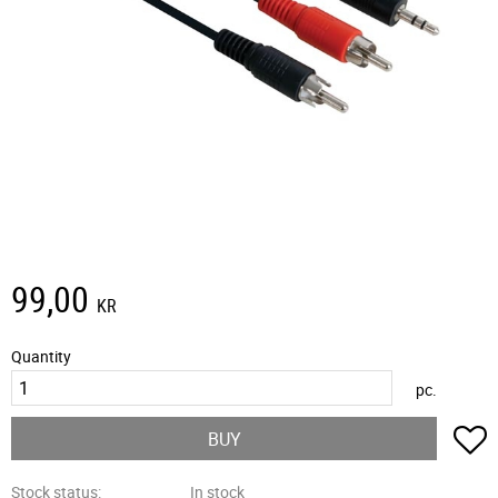
99,00
KR
Quantity
pc.
A
BUY
Stock status
In stock