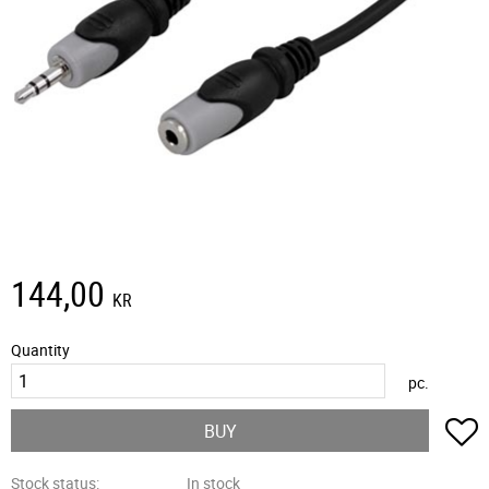
144,00
KR
Quantity
pc.
A
BUY
Stock status
In stock