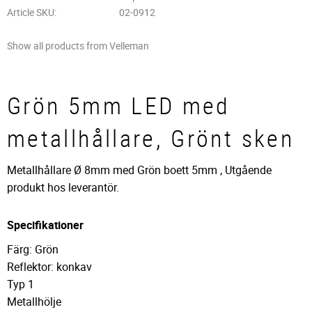
Article SKU
02-0912
Show all products from Velleman
Grön 5mm LED med
metallhållare, Grönt sken
Metallhållare Ø 8mm med Grön boett 5mm , Utgående
produkt hos leverantör.
Specifikationer
Färg: Grön
Reflektor: konkav
Typ 1
Metallhölje