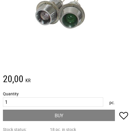
20,00
KR
Quantity
pc.
A
BUY
Stock status
18 pc. in stock