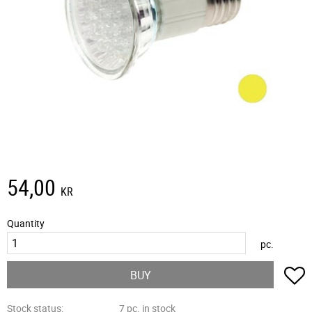
54,00
KR
Quantity
pc.
A
BUY
Stock status
7 pc. in stock