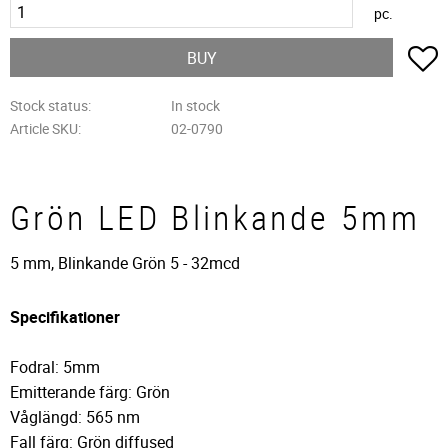
pc.
A
BUY
Stock status
In stock
Article SKU
02-0790
Grön LED Blinkande 5mm
5 mm, Blinkande Grön 5 - 32mcd
Specifikationer
Fodral: 5mm
Emitterande färg: Grön
Våglängd: 565 nm
Fall färg: Grön diffused