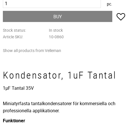
pc.
A
BUY
Stock status
In stock
Article SKU
10-0860
Show all products from Velleman
Kondensator, 1uF Tantal
1µF Tantal 35V
Miniatyrfasta tantalkondensatorer för kommersiella och
professionella applikationer.
Funktioner