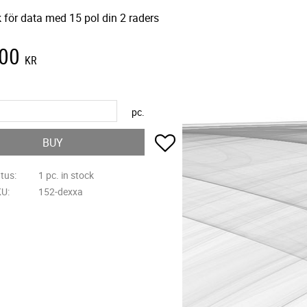
 för data med 15 pol din 2 raders
,00
KR
pc.
Add to favorites
BUY
atus
1 pc. in stock
KU
152-dexxa