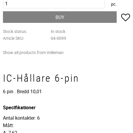
pc.
A
BUY
Stock status
In stock
Article SKU
04-0099
Show all products from Velleman
IC-Hållare 6-pin
6 pin . Bredd 10,01
Specifikationer
Antal kontakter: 6
Mått:
A: 7,62