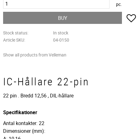
pc.
A
BUY
Stock status
In stock
Article SKU
04-0150
Show all products from Velleman
IC-Hållare 22-pin
22 pin . Bredd 12,56 , DIL-hållare
Specifikationer
Antal kontakter: 22
Dimensioner (mm):
A: 10,16