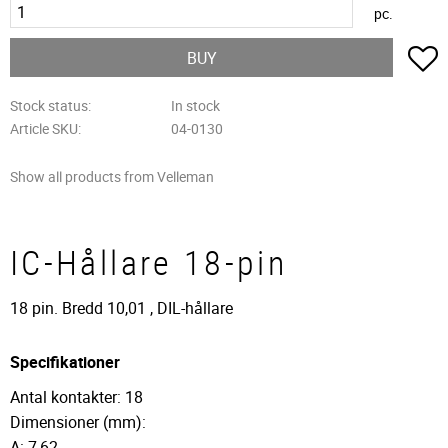
pc.
A
BUY
Stock status
In stock
Article SKU
04-0130
Show all products from Velleman
IC-Hållare 18-pin
18 pin. Bredd 10,01 , DIL-hållare
Specifikationer
Antal kontakter: 18
Dimensioner (mm):
A: 7,62