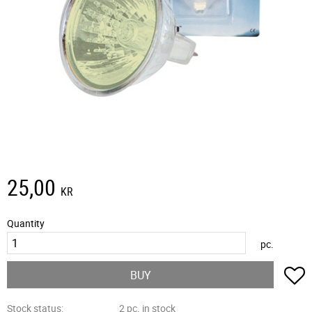
25,00
KR
Quantity
pc.
A
BUY
Stock status
2 pc. in stock