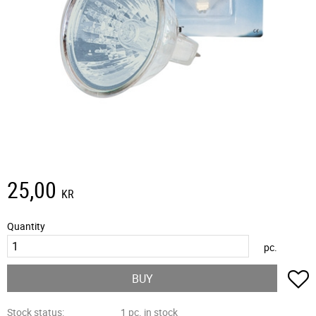
25,00
KR
Quantity
pc.
A
BUY
Stock status
1 pc. in stock