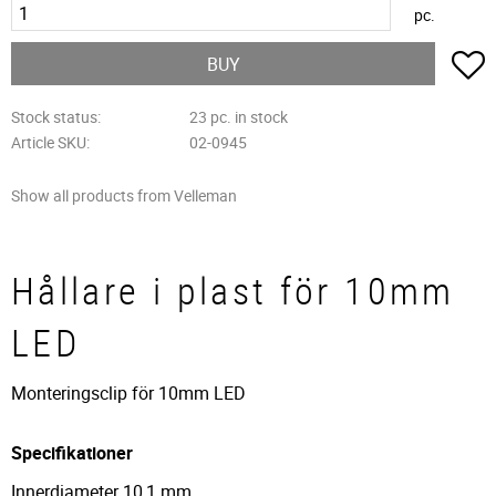
pc.
A
BUY
Stock status
23 pc. in stock
Article SKU
02-0945
Show all products from Velleman
Hållare i plast för 10mm
LED
Monteringsclip för 10mm LED
Specifikationer
Innerdiameter 10,1 mm