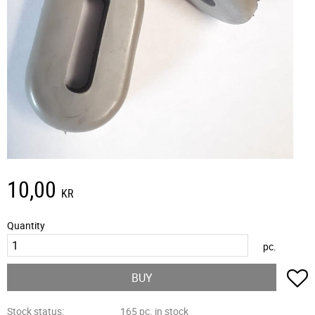
10,00
KR
Quantity
pc.
A
BUY
Stock status
165 pc. in stock