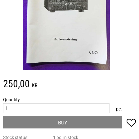
250,00
KR
Quantity
pc.
A
BUY
Stock status
1 pc. in stock