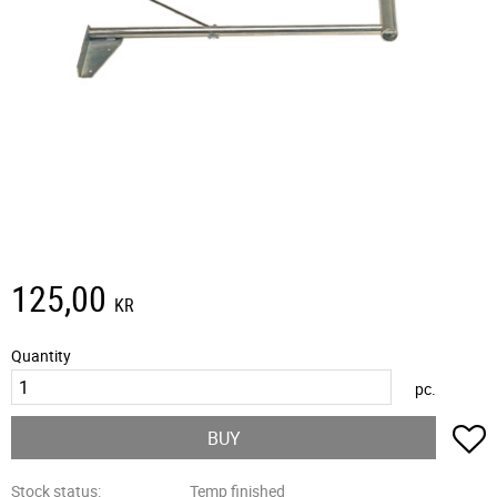
125,00
KR
Quantity
pc.
A
BUY
Stock status
Temp finished