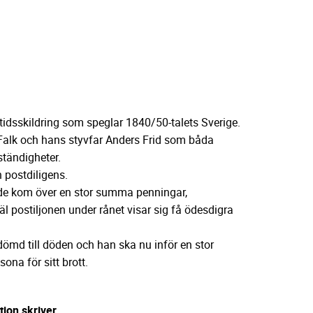
sskildring som speglar 1840/50-talets Sverige.
Falk och hans styvfar Anders Frid som båda
ständigheter.
 postdiligens.
t de kom över en stor summa penningar,
äl postiljonen under rånet visar sig få ödesdigra
ömd till döden och han ska nu inför en stor
ona för sitt brott.
ion skriver