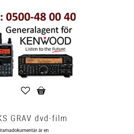
Favorites
Basket
KS GRAV dvd-film
dramadokumentär är en