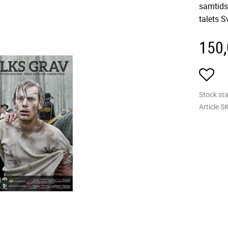
samtids
talets S
150
Add
Stock st
Article S