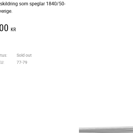
skildring som speglar 1840/50-
verige.
,00
KR
 to favorites
atus
Sold out
KU
77-79