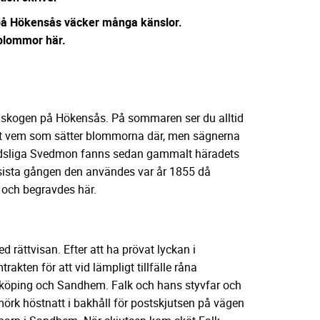
å Hökensås väcker många känslor.
a blommor här.
allskogen på Hökensås. På sommaren ser du alltid
et vem som sätter blommorna där, men sägnerna
 ödsliga Svedmon fanns sedan gammalt häradets
 sista gången den användes var år 1855 då
 och begravdes här.
ed rättvisan. Efter att ha prövat lyckan i
rakten för att vid lämpligt tillfälle råna
köping och Sandhem. Falk och hans styvfar och
örk höstnatt i bakhåll för postskjutsen på vägen