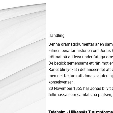
Handling
Denna dramadokumentär är en samtid
Filmen berättar historien om Jonas 
tröttnat på att leva under fattiga om
De begick gemensamt ett rån mot en
Rånet blir lyckat i det anseendet at
men det faktum att Jonas skjuter ihj
konsekvenser.
20 November 1855 har Jonas blivit d
folkmassa som samlats på platsen, s
Tidaholm - Hökensås Turistinformat