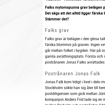
Falks mytomspunna grav belägen p
Det sägs att det alltid ligger färsk
Stämmer det?
Falks grav
Falks grav är belägen i den glesa t
färska blommor på graven. Ingen v
går mellan folket i bygden. Här på
gamla avrättningsplats. Första och
postrånaren Jonas Falks avrättades
Postrånaren Jonas Falk
Jonas Falk kom tidigt i livet i delo m
Stockholm sökte han sig åter till hemt
postdiligensen som gick mellan Jön
kompanjon Anders Frid lade sig en m