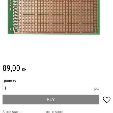
89,00
KR
Quantity
pc.
A
BUY
Stock status
1 pc. in stock