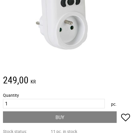
249,00
KR
Quantity
pc.
A
BUY
Stock status
11 pc. in stock