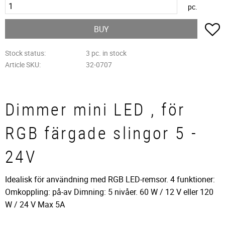
pc.
A
BUY
Stock status
3 pc. in stock
Article SKU
32-0707
Dimmer mini LED , för
RGB färgade slingor 5 -
24V
​Idealisk för användning med RGB LED-remsor. 4 funktioner:
Omkoppling: på-av Dimning: 5 nivåer. 60 W / 12 V eller 120
W / 24 V Max 5A