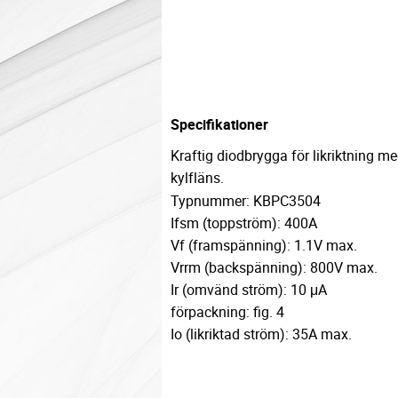
Specifikationer
Kraftig diodbrygga för likriktning m
kylfläns.
Typnummer: KBPC3504
Ifsm (toppström): 400A
Vf (framspänning): 1.1V max.
Vrrm (backspänning): 800V max.
Ir (omvänd ström): 10 μA
förpackning: fig. 4
Io (likriktad ström): 35A max.