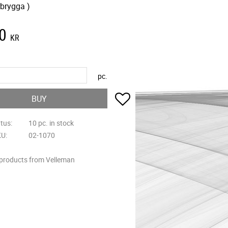
rbrygga )
0
KR
pc.
Add to favorites
BUY
atus
10 pc. in stock
KU
02-1070
 products from Velleman