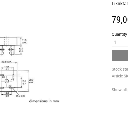
Likrikta
79,0
Quantity
Stock st
Article S
Show all