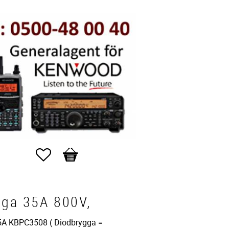
Favorites
Basket
gga 35A 800V,
5A KBPC3508 ( Diodbrygga =