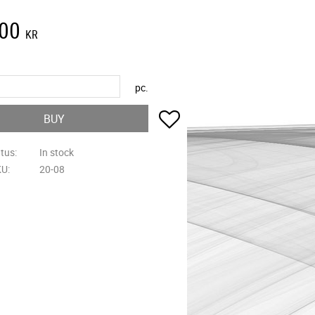
,00
KR
pc.
Add to favorites
BUY
atus
In stock
KU
20-08