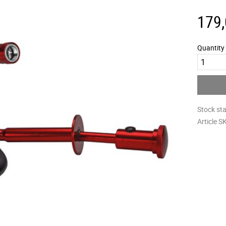
179
Quantity
Stock st
Article S