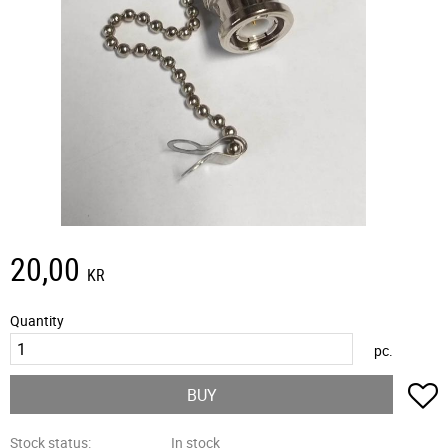
20,00
KR
Quantity
pc.
A
BUY
Stock status
In stock