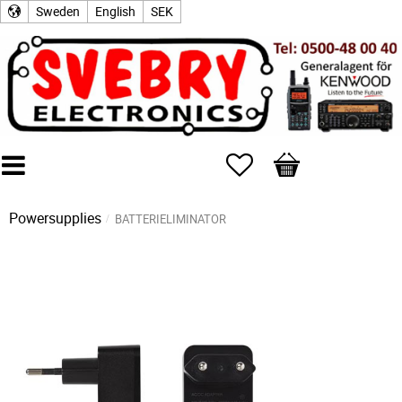
Sweden
English
SEK
Favorites
Basket
Powersupplies
BATTERIELIMINATOR