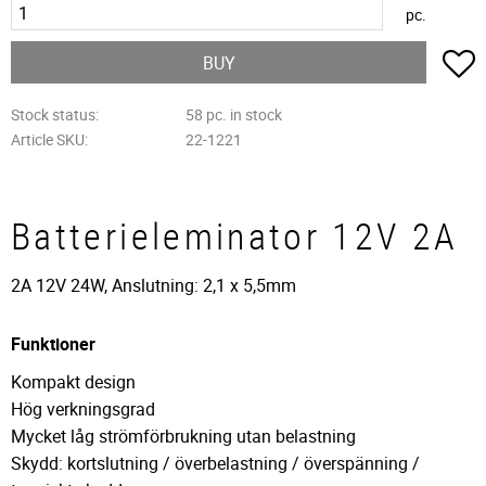
pc.
A
BUY
Stock status
58 pc. in stock
Article SKU
22-1221
Batterieleminator 12V 2A
2A 12V 24W, Anslutning: 2,1 x 5,5mm
Funktioner
Kompakt design
Hög verkningsgrad
Mycket låg strömförbrukning utan belastning
Skydd: kortslutning / överbelastning / överspänning /