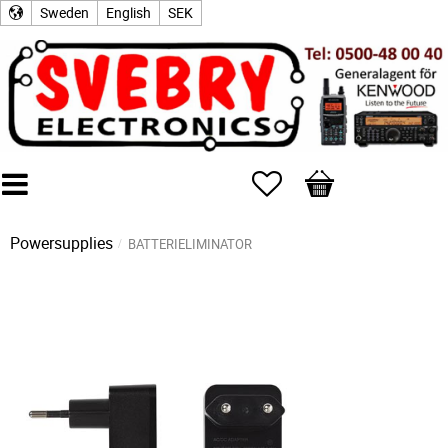
Sweden
English
SEK
Favorites
Basket
Powersupplies
BATTERIELIMINATOR