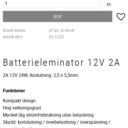
pc.
A
BUY
Stock status
57 pc. in stock
Article SKU
22-1225
Batterieleminator 12V 2A
2A 12V 24W, Anslutning: 2,5 x 5,5mm .
Funktioner
Kompakt design
Hög verkningsgrad
Mycket låg strömförbrukning utan belastning
Skydd: kortslutning / överbelastning / överspänning /