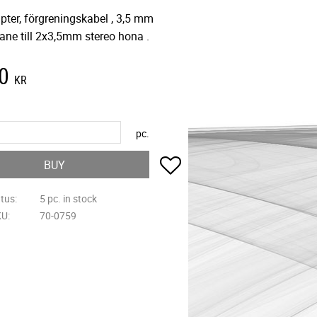
pter, förgreningskabel , 3,5 mm
ane till 2x3,5mm stereo hona .
0
KR
pc.
Add to favorites
BUY
atus
5 pc. in stock
KU
70-0759