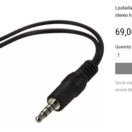
Ljudada
stereo h
69,0
Quantity
Stock st
Article S