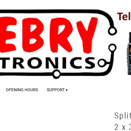
OPENING HOURS
SUPPORT
Spli
2 x