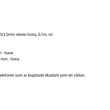
 2x3,5mm stereo hona, 0,1m, vit
m - hane
5 mm - hona
telefoner som är kopplade likadant som en sådan.