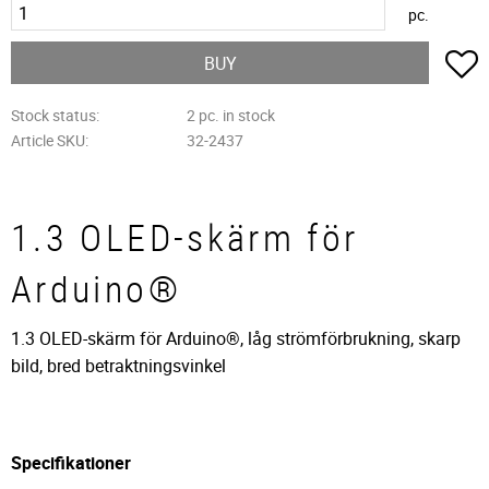
pc.
A
BUY
Stock status
2 pc. in stock
Article SKU
32-2437
1.3 OLED-skärm för
Arduino®
1.3 OLED-skärm för Arduino®, låg strömförbrukning, skarp
bild, bred betraktningsvinkel
Specifikationer