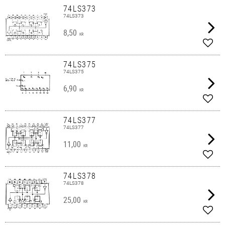
74LS373
74LS373
8,50
KR
Lägg 
74LS375
74LS375
6,90
KR
Lägg 
74LS377
74LS377
11,00
KR
Lägg 
74LS378
74LS378
25,00
KR
Lägg 