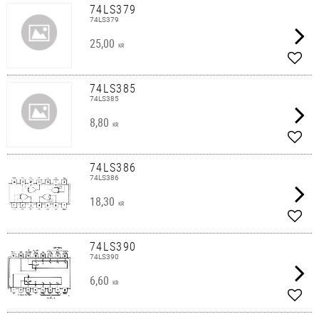
74LS379
74LS379
25,00
KR
Lägg 
74LS385
74LS385
8,80
KR
Lägg 
74LS386
74LS386
18,30
KR
Lägg 
74LS390
74LS390
6,60
KR
Lägg 