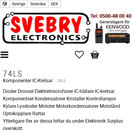
Sverige
Svenska
SEK
Favoriter
Kundvagn
74LS
Komponenter
IC-Kretsar
74LS
Dioder Drossel Elektretmicrofoner IC-hållare IC-kretsar
Komponentset Kondensatorer Kristaller Kontrollampor
Kylare Lysdioder Mototer Motorkondensatorer Motstånd
Optokopplare Rattar
Ytterligare fler av dessa hittar du under Elektronik Surplus
överskott.