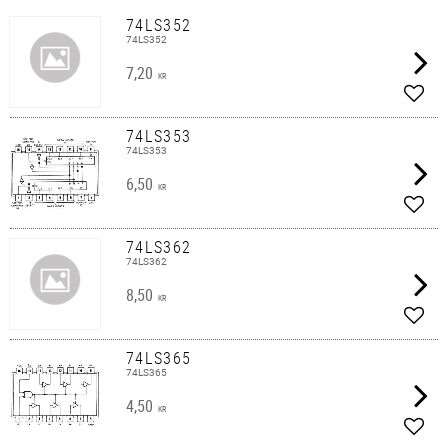
74LS352
74LS352
7,20
KR
Lägg 
74LS353
74LS353
6,50
KR
Lägg 
74LS362
74LS362
8,50
KR
Lägg 
74LS365
74LS365
4,50
KR
Lägg 