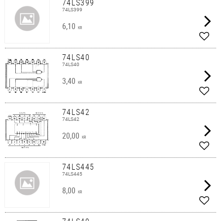
74LS399
74LS399
6,10
KR
Lägg 
74LS40
74LS40
3,40
KR
Lägg 
74LS42
74LS42
20,00
KR
Lägg 
74LS445
74LS445
8,00
KR
Lägg 