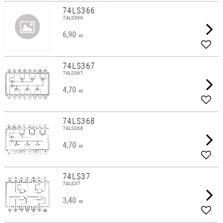
74LS366
74LS366
6,90
KR
Lägg 
74LS367
74LS367
4,70
KR
Lägg 
74LS368
74LS368
4,70
KR
Lägg 
74LS37
74LS37
3,40
KR
Lägg 