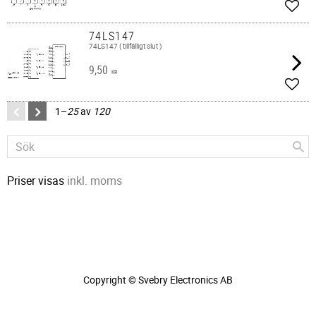
Lägg 
74LS147
74LS147 ( tillfälligt slut )
9,50
KR
Lägg 
1–
25
av
120
Priser visas
inkl. moms
Copyright © Svebry Electronics AB