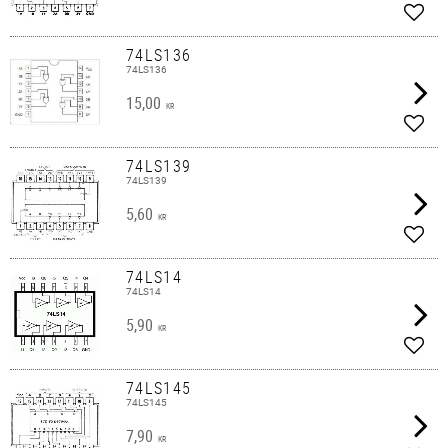
Lägg 
74LS136
74LS136
15,00
KR
Lägg 
74LS139
74LS139
5,60
KR
Lägg 
74LS14
74LS14
5,90
KR
Lägg 
74LS145
74LS145
7,90
KR