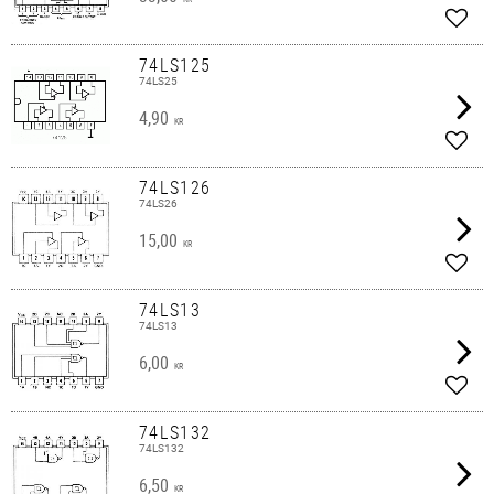
Lägg 
74LS125
74LS25
4,90
KR
Lägg 
74LS126
74LS26
15,00
KR
Lägg 
74LS13
74LS13
6,00
KR
Lägg 
74LS132
74LS132
6,50
KR