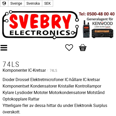
Sverige
Svenska
SEK
Favoriter
Kundvagn
74LS
Komponenter
IC-Kretsar
74LS
Dioder Drossel Elektretmicrofoner IC-hållare IC-kretsar
Komponentset Kondensatorer Kristaller Kontrollampor
Kylare Lysdioder Mototer Motorkondensatorer Motstånd
Optokopplare Rattar
Ytterligare fler av dessa hittar du under Elektronik Surplus
överskott.