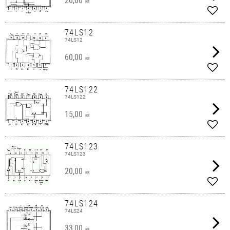
KR
Lägg 
74LS12
74LS12
60,00
KR
Lägg 
74LS122
74LS122
15,00
KR
Lägg 
74LS123
74LS123
20,00
KR
Lägg 
74LS124
74LS24
33,00
KR