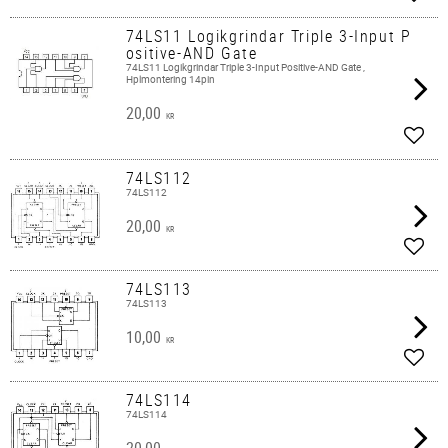
Lägg 
74LS11 Logikgrindar Triple 3-Input P
ositive-AND Gate
74LS11 Logikgrindar Triple 3-Input Positive-AND Gate ,
Hplmontering 14pin
20,00
KR
Lägg 
74LS112
74LS112
20,00
KR
Lägg 
74LS113
74LS113
10,00
KR
Lägg 
74LS114
74LS114
20,00