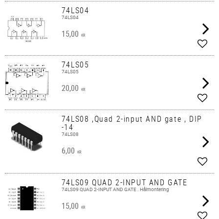
74LS04
74LS04
15,00
KR
Lägg 
74LS05
74LS05
20,00
KR
Lägg 
74LS08 ,Quad 2-input AND gate , DIP
-14
74LS08
6,00
KR
Lägg 
74LS09 QUAD 2-INPUT AND GATE
74LS09 QUAD 2-INPUT AND GATE . Hålmontering
15,00
KR